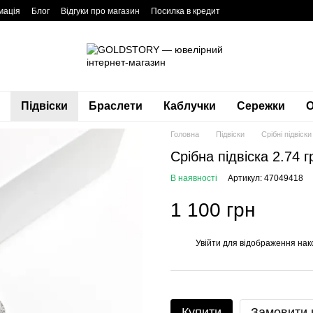
мація
Блог
Відгуки про магазин
Посилка в кредит
Підвіски
Браслети
Каблучки
Сережки
О
Головна
Підвіски
Срібні підвіски
Срібна підвіска 2.74 г
В наявності
Артикул: 47049418
1 100 грн
Увійти
для відображення нак
%
Купити
Замовити