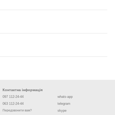
Контактна інформація
097 112-24-44
whats-app
063 112-24-44
telegram
skype
Передзвонити вам?