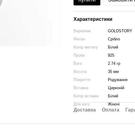
Характеристики
Виробник
GOLDSTORY
Метал
Срібло
Колір металу
Білий
Проба
925
Вага
2.74 гр
Висота
35 мм
Покриття
Родування
Вставка
Цирконій
Колір вставки
Білий
Для кого
Жіночі
Доставка
Оплата
Гар