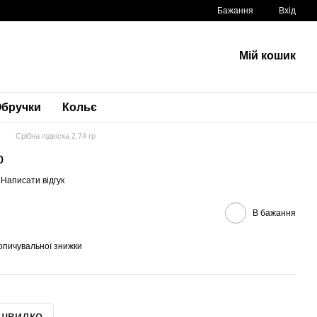
Бажання
Вхід
Мій кошик
бручки
Кольє
Срібна підвіска 2.74 гр
р
Написати відгук
В бажання
опичувальної знижки
 швидко