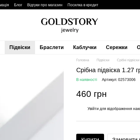
мація
Блог
Відгуки про магазин
Посилка в кредит
Підвіски
Браслети
Каблучки
Сережки
О
Головна
Підвіски
Срібні підвіски
Срібна підвіска 1.27 
В наявності
Артикул: 02573006
460 грн
Увійти
для відображення нак
%
Купити
Замовити