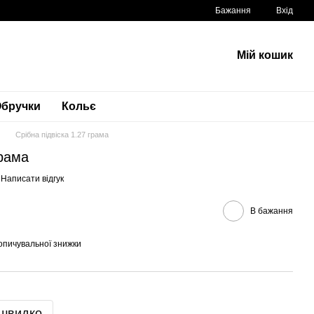
Бажання
Вхід
Мій кошик
бручки
Кольє
Срібна підвіска 1.27 грама
грама
Написати відгук
В бажання
опичувальної знижки
 швидко