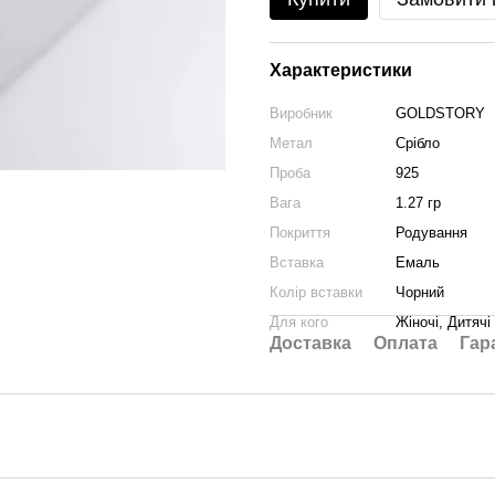
Характеристики
Виробник
GOLDSTORY
Метал
Срібло
Проба
925
Вага
1.27 гр
Покриття
Родування
Вставка
Емаль
Колір вставки
Чорний
Для кого
Жіночі, Дитячі
Доставка
Оплата
Гар