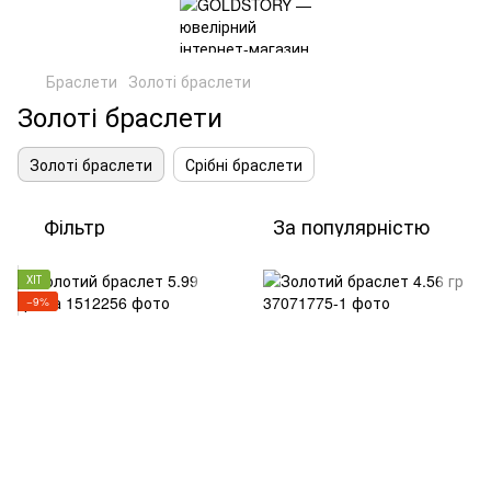
Браслети
Золоті браслети
Золоті браслети
Золоті браслети
Срібні браслети
Фільтр
За популярністю
ХІТ
−9%