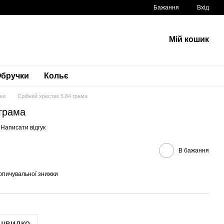
Бажання
Вхід
Мій кошик
бручки
Кольє
ики
Срібний хрестик 5.84 грама
 грама
Написати відгук
В бажання
опичувальної знижки
 швидко