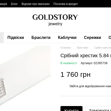
мація
Блог
Відгуки про магазин
Посилка в кредит
Підвіски
Браслети
Каблучки
Сережки
О
Головна
Хрестики
Срібні хрест
Срібний хрестик 5.84
В наявності
Артикул: 02395738
1 760 грн
Увійти
для відображення нак
%
Купити
Замовити