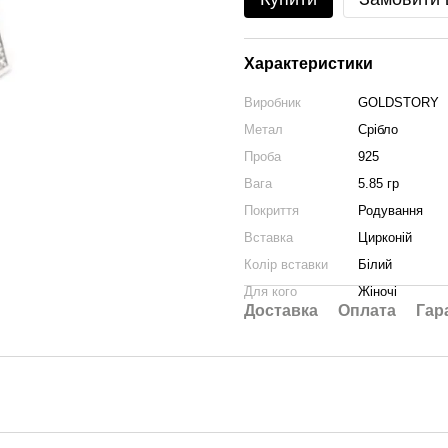
Характеристики
Виробник
GOLDSTORY
Метал
Срібло
Проба
925
Вага
5.85 гр
Покриття
Родування
Вставка
Цирконій
Колір вставки
Білий
Для кого
Жіночі
Доставка
Оплата
Гар