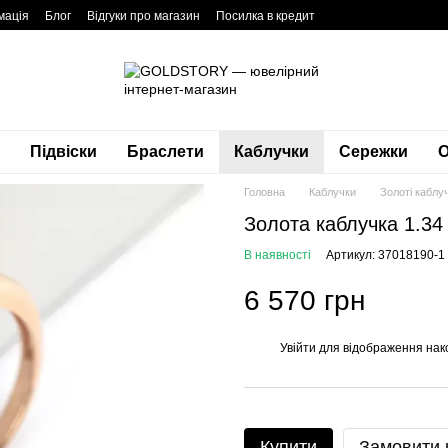
мація
Блог
Відгуки про магазин
Посилка в кредит
Підвіски
Браслети
Каблучки
Сережки
О
Головна
Каблучки
Золоті каблу
Золота каблучка 1.34
В наявності
Артикул: 37018190-1
6 570 грн
Увійти
для відображення нак
%
Купити
Замовити