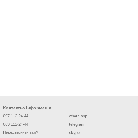
Контактна інформація
097 112-24-44
whats-app
063 112-24-44
telegram
skype
Передзвонити вам?