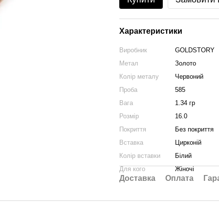
Характеристики
Виробник
GOLDSTORY
Метал
Золото
Колір металу
Червоний
Проба
585
Вага
1.34 гр
Розмір
16.0
Покриття
Без покриття
Вставка
Цирконій
Колір вставки
Білий
Для кого
Жіночі
Доставка
Оплата
Гар