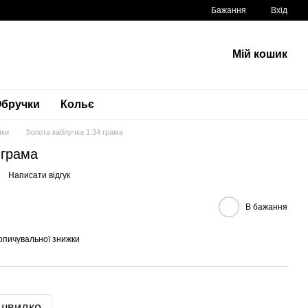
Бажання
Вхід
Мій кошик
бручки
Кольє
чки
Золота каблучка 1.34 грама
 грама
Написати відгук
В бажання
опичувальної знижки
 швидко